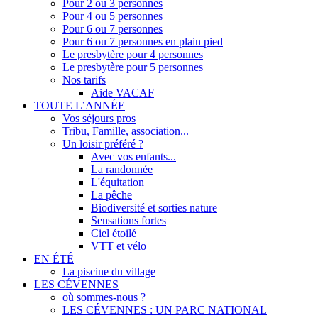
Pour 2 ou 3 personnes
Pour 4 ou 5 personnes
Pour 6 ou 7 personnes
Pour 6 ou 7 personnes en plain pied
Le presbytère pour 4 personnes
Le presbytère pour 5 personnes
Nos tarifs
Aide VACAF
TOUTE L’ANNÉE
Vos séjours pros
Tribu, Famille, association...
Un loisir préféré ?
Avec vos enfants...
La randonnée
L'équitation
La pêche
Biodiversité et sorties nature
Sensations fortes
Ciel étoilé
VTT et vélo
EN ÉTÉ
La piscine du village
LES CÉVENNES
où sommes-nous ?
LES CÉVENNES : UN PARC NATIONAL