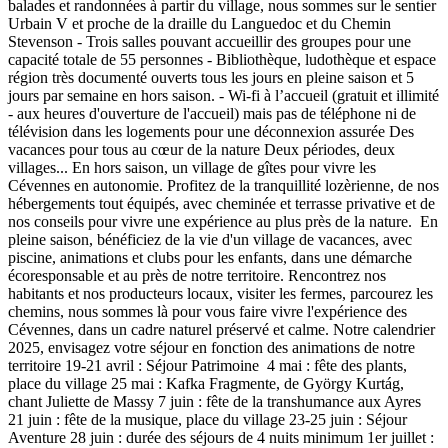
balades et randonnées à partir du village, nous sommes sur le sentier
Urbain V et proche de la draille du Languedoc et du Chemin
Stevenson - Trois salles pouvant accueillir des groupes pour une
capacité totale de 55 personnes - Bibliothèque, ludothèque et espace
région très documenté ouverts tous les jours en pleine saison et 5
jours par semaine en hors saison. - Wi-fi à l’accueil (gratuit et illimité
- aux heures d'ouverture de l'accueil) mais pas de téléphone ni de
télévision dans les logements pour une déconnexion assurée Des
vacances pour tous au cœur de la nature Deux périodes, deux
villages... En hors saison, un village de gîtes pour vivre les
Cévennes en autonomie. Profitez de la tranquillité lozèrienne, de nos
hébergements tout équipés, avec cheminée et terrasse privative et de
nos conseils pour vivre une expérience au plus près de la nature. En
pleine saison, bénéficiez de la vie d'un village de vacances, avec
piscine, animations et clubs pour les enfants, dans une démarche
écoresponsable et au près de notre territoire. Rencontrez nos
habitants et nos producteurs locaux, visiter les fermes, parcourez les
chemins, nous sommes là pour vous faire vivre l'expérience des
Cévennes, dans un cadre naturel préservé et calme. Notre calendrier
2025, envisagez votre séjour en fonction des animations de notre
territoire 19-21 avril : Séjour Patrimoine 4 mai : fête des plants,
place du village 25 mai : Kafka Fragmente, de György Kurtág,
chant Juliette de Massy 7 juin : fête de la transhumance aux Ayres
21 juin : fête de la musique, place du village 23-25 juin : Séjour
Aventure 28 juin : durée des séjours de 4 nuits minimum 1er juillet :