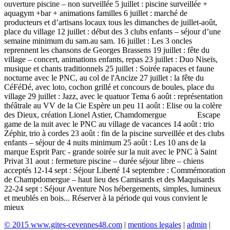
ouverture piscine – non surveillée 5 juillet : piscine surveillée +
aquagym +bar + animations familles 6 juillet : marché de
producteurs et d’artisans locaux tous les dimanches de juillet-août,
place du village 12 juillet : début des 3 clubs enfants – séjour d’une
semaine minimum du sam.au sam. 16 juillet : Les 3 oncles
reprennent les chansons de Georges Brassens 19 juillet : fête du
village – concert, animations enfants, repas 23 juillet : Duo Niseïs,
musique et chants traditionnels 25 juillet : Soirée rapaces et faune
nocturne avec le PNC, au col de l'Ancize 27 juillet : la fête du
CéFéDé, avec loto, cochon grillé et concours de boules, place du
village 29 juillet : Jazz, avec le quatuor Tema 6 août : représentation
théâtrale au VV de la Cie Espère un peu 11 août : Elise ou la colère
des Dieux, création Lionel Astier, Chamdomergue Escape
game de la nuit avec le PNC au village de vacances 14 août : trio
Zéphir, trio à cordes 23 août : fin de la piscine surveillée et des clubs
enfants – séjour de 4 nuits minimum 25 août : Les 10 ans de la
marque Esprit Parc - grande soirée sur la nuit avec le PNC à Saint
Privat 31 aout : fermeture piscine – durée séjour libre – chiens
acceptés 12-14 sept : Séjour Liberté 14 septembre : Commémoration
de Champdomergue – haut lieu des Camisards et des Maquisards
22-24 sept : Séjour Aventure Nos hébergements, simples, lumineux
et meublés en bois... Réserver à la période qui vous convient le
mieux
© 2015 www.gites-cevennes48.com
|
mentions legales
|
admin
|