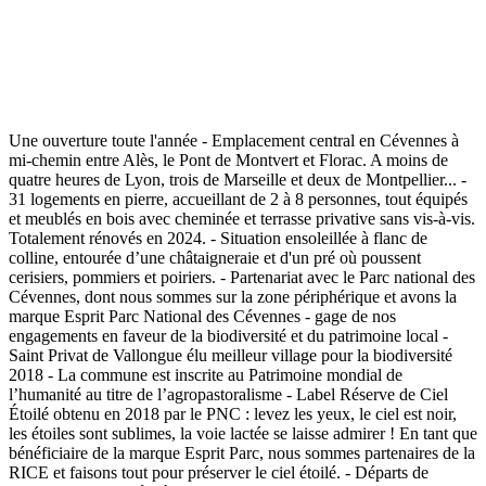
Une ouverture toute l'année - Emplacement central en Cévennes à
mi-chemin entre Alès, le Pont de Montvert et Florac. A moins de
quatre heures de Lyon, trois de Marseille et deux de Montpellier... -
31 logements en pierre, accueillant de 2 à 8 personnes, tout équipés
et meublés en bois avec cheminée et terrasse privative sans vis-à-vis.
Totalement rénovés en 2024. - Situation ensoleillée à flanc de
colline, entourée d’une châtaigneraie et d'un pré où poussent
cerisiers, pommiers et poiriers. - Partenariat avec le Parc national des
Cévennes, dont nous sommes sur la zone périphérique et avons la
marque Esprit Parc National des Cévennes - gage de nos
engagements en faveur de la biodiversité et du patrimoine local -
Saint Privat de Vallongue élu meilleur village pour la biodiversité
2018 - La commune est inscrite au Patrimoine mondial de
l’humanité au titre de l’agropastoralisme - Label Réserve de Ciel
Étoilé obtenu en 2018 par le PNC : levez les yeux, le ciel est noir,
les étoiles sont sublimes, la voie lactée se laisse admirer ! En tant que
bénéficiaire de la marque Esprit Parc, nous sommes partenaires de la
RICE et faisons tout pour préserver le ciel étoilé. - Départs de