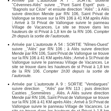
Arrivée par L'autoroute A 7 : SORTIE Bollène
"Cévennes-Alès" suivre _"Pont Saint Esprit" puis _
"Bagnols sur Cèze" et ensuite direction "Alès" ; à Alès
suivre direction Mende par RN 106, Saint Privat de
Vallongue se trouve sur la RN 106 à 41 KM après Alès
; Arrivé à St Privat de Vallongue suivre le panneau
Village de Vacances. Le site se trouve dans les
hauteurs de st Privat à 1,8 km de la RN 106.
Compter
2h depuis la sortie de l’autoroute.
Arrivée par L'autoroute A 54 : SORTIE "Nîmes-Ouest"
suivre _"Alès" par RN 106 ; à Alès suivre direction
Mende par RN 106, Saint Privat de Vallongue se trouve
sur la RN 106 à 41 KM après Alès ; Arrivé à St Privat de
Vallongue suivre le panneau Village de Vacances. Le
site se trouve dans les hauteurs de st Privat à 1,8 km
de la RN 106.
Compter 1h30 depuis la sortie de
l’autoroute.
Arrivée par L'autoroute A 9 : SORTIE "Vendargues"
suivre direction _ "Alès" par RN 113 ; puis direction
Castries _Sommières _ Alès. A Alès suivre direction
Mende par RN 106, Saint Privat de Vallongue se trouve
sur la RN 106 à 41 KM après Alès ; Arrivé à St Privat de
Vallongue suivre le panneau Village de Vacances. Le
site se trouve dans les hauteurs de st Privat à 1,8 km